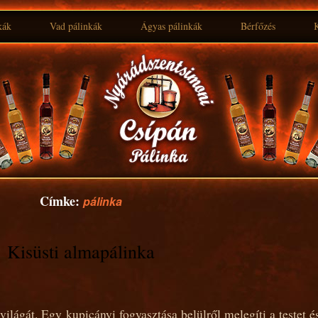
kák
Vad pálinkák
Ágyas pálinkák
Bérfőzés
K
Címke:
pálinka
Kisüsti almapálinka
világát. Egy kupicányi fogyasztása belülről melegíti a testet é