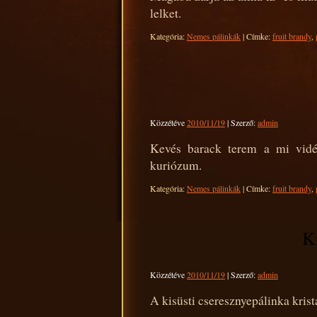
lelket.
Kategória:
Nemes pálinkák
|
Címke:
fruit brandy
,
Közzétéve
2010/11/19
|
Szerző:
admin
Kevés barack terem a mi vidék
kuriózum.
Kategória:
Nemes pálinkák
|
Címke:
fruit brandy
,
K
Közzétéve
2010/11/19
|
Szerző:
admin
A kisüsti cseresznyepálinka kristál