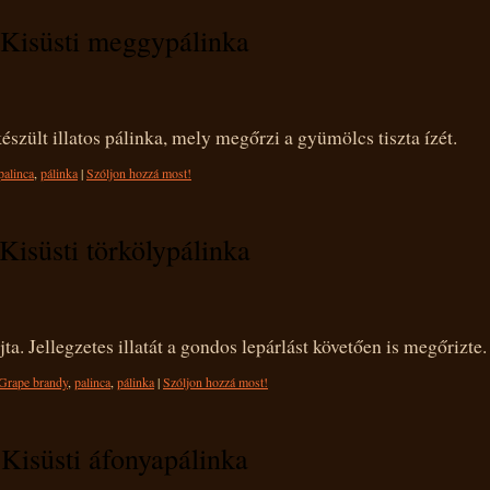
Kisüsti meggypálinka
szült illatos pálinka, mely megőrzi a gyümölcs tiszta ízét.
palinca
,
pálinka
|
Szóljon hozzá most!
Kisüsti törkölypálinka
ta. Jellegzetes illatát a gondos lepárlást követően is megőrizte.
Grape brandy
,
palinca
,
pálinka
|
Szóljon hozzá most!
Kisüsti áfonyapálinka