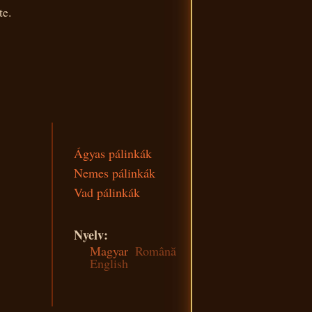
te.
Ágyas pálinkák
Nemes pálinkák
Vad pálinkák
Nyelv:
Magyar
Română
English