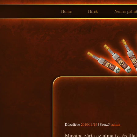
Home
Hírek
Nemes pálin
Kilépés
a
tartalomba
Közzétéve
2010/11/19
|
Szerző:
admin
Magába zárja az alma íz- és illat