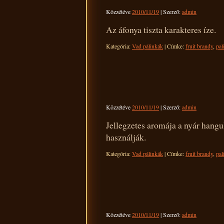
Közzétéve
2010/11/19
|
Szerző:
admin
Az áfonya tiszta karakteres íze.
Kategória:
Vad pálinkák
|
Címke:
fruit brandy
,
pal
Közzétéve
2010/11/19
|
Szerző:
admin
Jellegzetes aromája a nyár hangu
használják.
Kategória:
Vad pálinkák
|
Címke:
fruit brandy
,
pal
Közzétéve
2010/11/19
|
Szerző:
admin