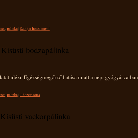
inca
,
pálinka
|
Szóljon hozzá most!
Kisüsti bodzapálinka
latát idézi. Egézségmegőrző hatása miatt a népi gyógyászatban
inca
,
pálinka
|
1 hozzászólás
Kisüsti vackorpálinka