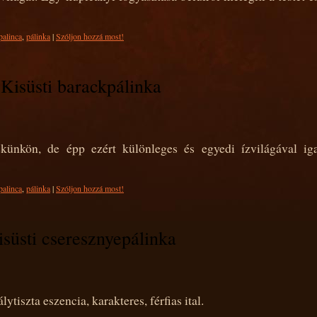
palinca
,
pálinka
|
Szóljon hozzá most!
Kisüsti barackpálinka
ünkön, de épp ezért különleges és egyedi ízvilágával iga
palinca
,
pálinka
|
Szóljon hozzá most!
isüsti cseresznyepálinka
ytiszta eszencia, karakteres, férfias ital.