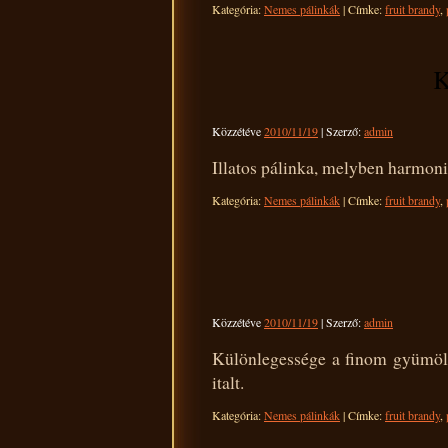
Kategória:
Nemes pálinkák
|
Címke:
fruit brandy
,
K
Közzétéve
2010/11/19
|
Szerző:
admin
Illatos pálinka, melyben harmon
Kategória:
Nemes pálinkák
|
Címke:
fruit brandy
,
Közzétéve
2010/11/19
|
Szerző:
admin
Különlegessége a finom gyümölcs
italt.
Kategória:
Nemes pálinkák
|
Címke:
fruit brandy
,