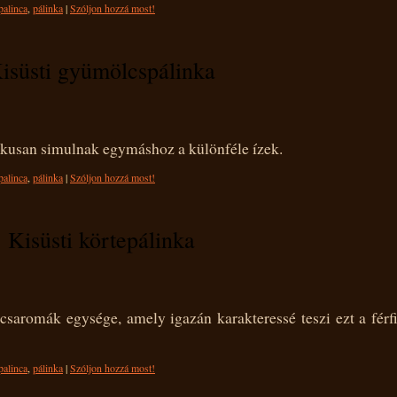
palinca
,
pálinka
|
Szóljon hozzá most!
isüsti gyümölcspálinka
ikusan simulnak egymáshoz a különféle ízek.
palinca
,
pálinka
|
Szóljon hozzá most!
Kisüsti körtepálinka
aromák egysége, amely igazán karakteressé teszi ezt a férf
palinca
,
pálinka
|
Szóljon hozzá most!