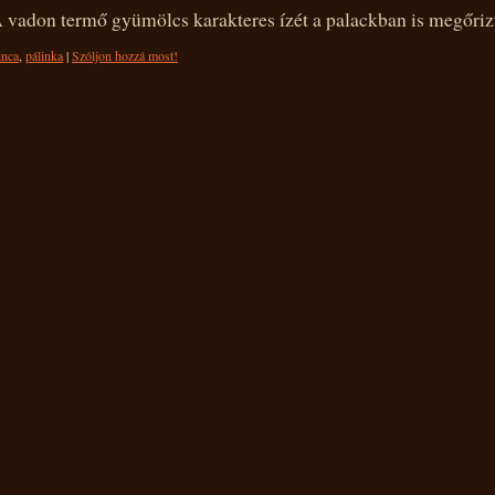
A vadon termő gyümölcs karakteres ízét a palackban is megőriz
inca
,
pálinka
|
Szóljon hozzá most!