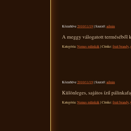
Közzétéve
2010/11/19
|
Szerző:
admin
A meggy válogatott terméséből ké
Kategória:
Nemes pálinkák
|
Címke:
fruit brandy
,
Közzétéve
2010/11/19
|
Szerző:
admin
Különleges, sajátos ízű pálinkafaj
Kategória:
Nemes pálinkák
|
Címke:
fruit brandy
,