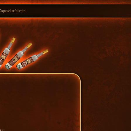
apcsolatfelvétel
s a